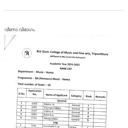
വീണാ വിഭാഗം