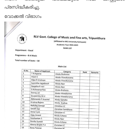
പ്രസിദ്ധീകരിച്ചു.
വോക്കൽ വിഭാഗം