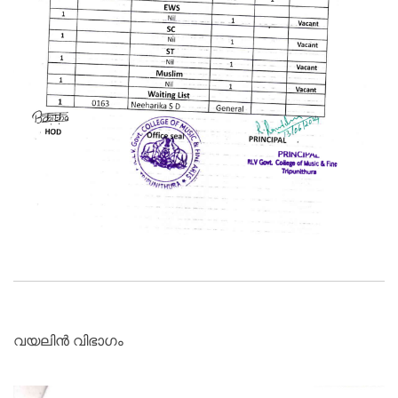
വയലിൻ വിഭാഗം