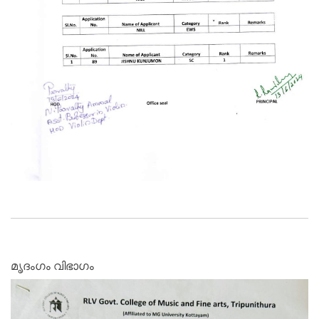
മൃദംഗം വിഭാഗം