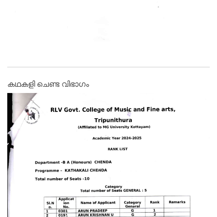
കഥകളി ചെണ്ട വിഭാഗം