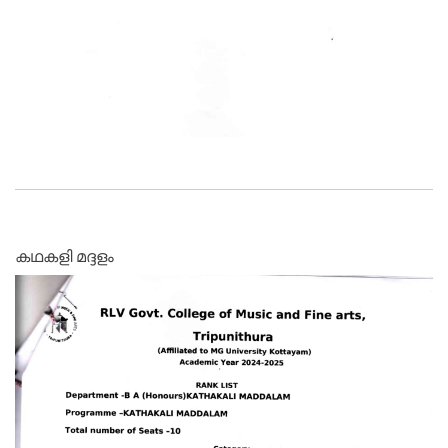
കഥകളി മദ്ദളം