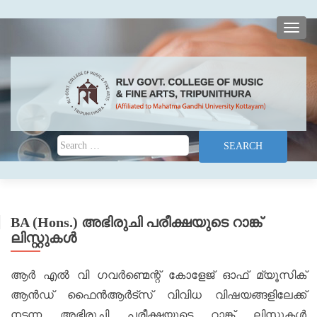
TOGG
Search for:
BA (Hons.) അഭിരുചി പരീക്ഷയുടെ റാങ്ക്
ലിസ്റ്റുകൾ
ആർ എൽ വി ഗവർണ്മെന്റ് കോളേജ് ഓഫ് മ്യൂസിക്
ആൻഡ് ഫൈൻആർട്സ് വിവിധ വിഷയങ്ങളിലേക്ക്‌
നടന്ന അഭിരുചി പരീക്ഷയുടെ റാങ്ക് ലിസ്റ്റുകൾ