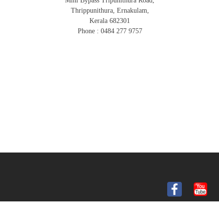
Mini Bypass Tripunithura Road,
Thrippunithura, Ernakulam,
Kerala 682301
Phone : 0484 277 9757