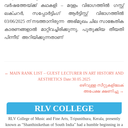
വർഷത്തേയ്ക്ക് കഥകളി – മദ്ദളം വിഭാഗത്തിൽ ഗസ്റ്റ്
ലക്‌ചറർ, സപ്പോർട്ടിംഗ് ആർട്ടിസ്റ്റ് വിഭാഗത്തിൽ
03/06/2025 ന് നടത്താനിരുന്ന അഭിമുഖം ചില സാങ്കേതിക
കാരണങ്ങളാൽ മാറ്റിവച്ചിരിക്കുന്നു. പുതുക്കിയ തീയതി
പിന്നീട് അറിയിക്കുന്നതാണ്
Post navigation
←
MAIN RANK LIST – GUEST LECTURER IN ART HISTORY AND
AESTHETICS Date:30.05.2025
ഒഴിവുള്ള സീറ്റുകളിലേക്
അപേക്ഷ ക്ഷണിച്ചു
→
RLV COLLEGE
RLV College of Music and Fine Arts, Tripunithura, Kerala, presently
known as “Shanthinikethan of South India” had a humble beginning in a