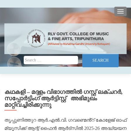
TOGG
Search for:
കഥകളി – മദ്ദളം വിഭാഗത്തിൽ ഗസ്റ്റ് ലക്‌ചറർ,
സപ്പോർട്ടിംഗ് ആർട്ടിസ്റ്റ് അഭിമുഖം
മാറ്റിവച്ചിരിക്കുന്നു
തൃപ്പൂണിത്തുറ ആർ.എൽ.വി. ഗവണ്മെൻ്റ് കോളേജ് ഓഫ്
മ്യൂസിക്ക് ആന്റ് ഫൈൻ ആർട്സിൽ 2025-26 അദ്ധ്യയന