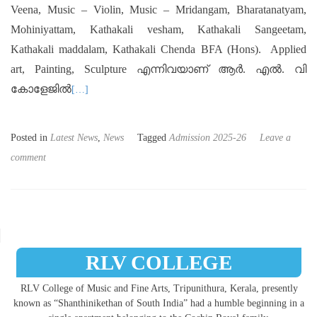
Veena, Music – Violin, Music – Mridangam, Bharatanatyam,
Mohiniyattam, Kathakali vesham, Kathakali Sangeetam,
Kathakali maddalam, Kathakali Chenda BFA (Hons). Applied
art, Painting, Sculpture എന്നിവയാണ് ആർ. എൽ. വി
കോളേജിൽ
[…]
Posted in
Latest News
,
News
Tagged
Admission 2025-26
Leave a
comment
Posts navigation
RLV COLLEGE
RLV College of Music and Fine Arts, Tripunithura, Kerala, presently
known as “Shanthinikethan of South India” had a humble beginning in a