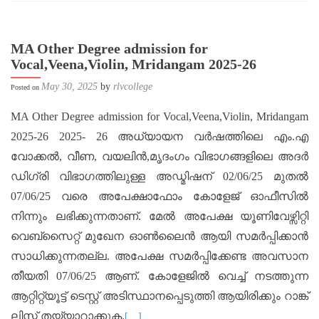
MA Other Degree admission for
Vocal,Veena,Violin, Mridangam 2025-26
May 30, 2025
by
rlvcollege
Posted on
MA Other Degree admission for Vocal,Veena,Violin, Mridangam
2025-26 2025- 26 അധ്യായന വർഷത്തിലെ എം.എ
വോക്കൽ, വീണ, വയലിൻ,മൃദംഗം വിഭാഗങ്ങളിലെ അദർ
ഡിഗ്രി വിഭാഗത്തിലുള്ള അഡ്മിഷന് 02/06/25 മുതൽ
07/06/25 വരെ അപേക്ഷാഫോം കോളേജ് ഓഫീസിൽ
നിന്നും ലഭിക്കുന്നതാണ്. മേൽ അപേക്ഷ യൂണിവേഴ്സിറ്റി
വെബ്സൈറ്റ് മുഖേന ഓൺലൈൻ ആയി സമർപ്പിക്കാൻ
സാധിക്കുന്നതല്ല. അപേക്ഷ സമർപ്പിക്കേണ്ട അവസാന
തീയതി 07/06/25 ആണ്. കോളേജിൽ വെച്ച് നടത്തുന്ന
ആറ്റിറ്റ്യൂട്ട് ടെസ്റ്റ് അടിസ്ഥാനപ്പെടുത്തി ആയിരിക്കും റാങ്ക്
ലിസ്റ്റ് തയ്യാറാക്കുക.
[…]